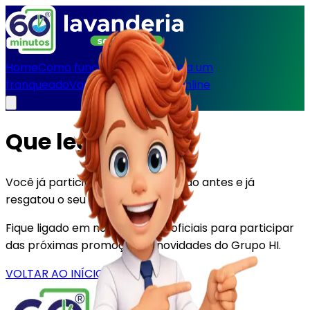
Home
Como funciona
Unidades
Seja um
franqueado
Vantagens
Blog
Loja Online
Que legal!
Você já participou dessa promoção antes e já
resgatou o seu prêmio!
Fique ligado em nossos canais oficiais para participar
das próximas promoções e novidades do Grupo HI.
VOLTAR AO INÍCIO